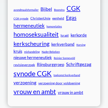
CGK
Bijbel
avondmaalsformulier
Boonstra
Egas
ChristenUnie
eenheid
CGK-synode
hermeneutiek
homorelaties
homoseksualiteit
kerkorde
Israël
kerkscheuring
kerkverband
Korving
kruis
mishandeling
Nader Bekeken
nieuwe hermeneutiek
Reinier Sonneveld
Schriftgezag
Rijnsburggroep
revisieverzoek
synode CGK
toekomst kerkverband
verzoening
verzoening door voldoening
vrouw en ambt
vrouw in ambt