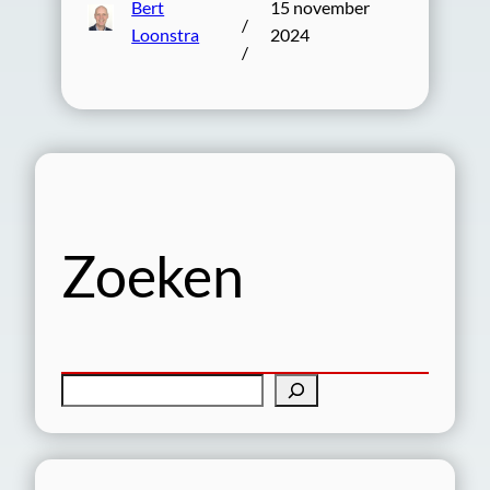
Bert
15 november
/
Loonstra
2024
/
Zoeken
Z
o
e
k