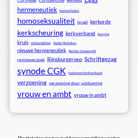
ChristenUnie
eenheid
CGK-synode
hermeneutiek
homorelaties
homoseksualiteit
kerkorde
Israël
kerkscheuring
kerkverband
Korving
kruis
mishandeling
Nader Bekeken
nieuwe hermeneutiek
Reinier Sonneveld
Schriftgezag
Rijnsburggroep
revisieverzoek
synode CGK
toekomst kerkverband
verzoening
verzoening door voldoening
vrouw en ambt
vrouw in ambt
Blogteksten mogen met bronvermelding worden