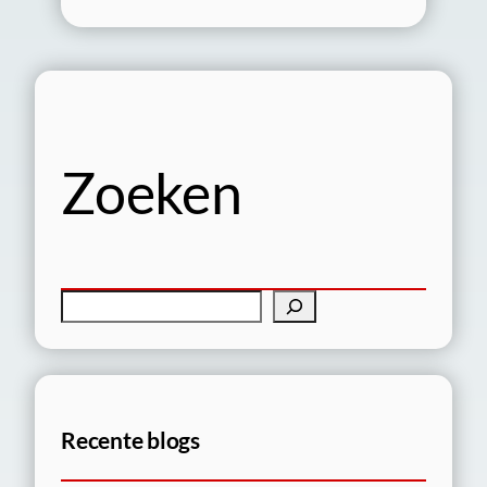
Zoeken
Z
o
e
k
e
Recente blogs
n