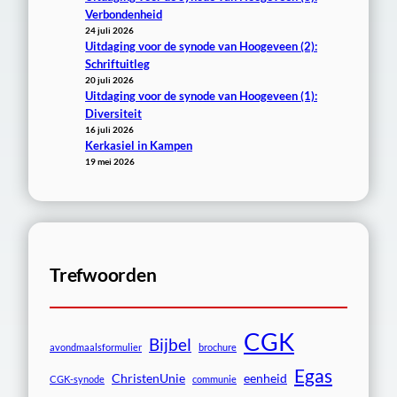
Verbondenheid
24 juli 2026
Uitdaging voor de synode van Hoogeveen (2):
Schriftuitleg
20 juli 2026
Uitdaging voor de synode van Hoogeveen (1):
Diversiteit
16 juli 2026
Kerkasiel in Kampen
19 mei 2026
Trefwoorden
CGK
Bijbel
avondmaalsformulier
brochure
Egas
ChristenUnie
eenheid
CGK-synode
communie