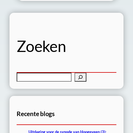
Zoeken
Z
o
e
k
e
Recente blogs
n
Uitdaging voor de synode van Hoogeveen (3):