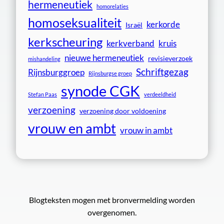
hermeneutiek
homorelaties
homoseksualiteit
kerkorde
Israël
kerkscheuring
kerkverband
kruis
nieuwe hermeneutiek
revisieverzoek
mishandeling
Schriftgezag
Rijnsburggroep
Rijnsburgse groep
synode CGK
Stefan Paas
verdeeldheid
verzoening
verzoening door voldoening
vrouw en ambt
vrouw in ambt
Blogteksten mogen met bronvermelding worden
overgenomen.